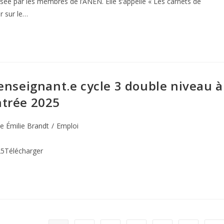
usée par les membres de l’ANEN. Elle s’appelle « Les carnets de
er sur le…
 enseignant.e cycle 3 double niveau à
ntrée 2025
e Émilie Brandt
/
Emploi
25Télécharger