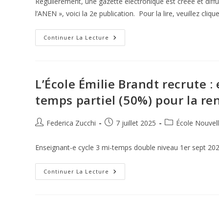
Régulièrement, une gazette électronique est créée et diff
Perret
publication :
l’ANEN », voici la 2e publication. Pour la lire, veuillez cliqu
Les
Continuer La Lecture
Carnets
De
L’ANEN
–
Édition
De
L’École Émilie Brandt recrute :
Novembre
2025
temps partiel (50%) pour la re
Auteur/autrice
Publication
Post
Federica Zucchi
7 juillet 2025
École Nouvell
de
publiée :
category:
la
Enseignant-e cycle 3 mi-temps double niveau 1er sept 20
publication :
L’École
Continuer La Lecture
Émilie
Brandt
Recrute
:
Enseignant.e
Cycle