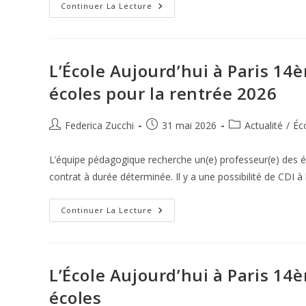
L’École
Continuer La Lecture
Aujourd’hui
(Paris
14ème)
Recherche
Un(e)
Professeur(e)
L’École Aujourd’hui à Paris 14
Des
Écoles
écoles pour la rentrée 2026
Suppléant(e)
Auteur/autrice
Publication
Post
Federica Zucchi
31 mai 2026
Actualité
/
Éc
de
publiée :
category:
la
L’équipe pédagogique recherche un(e) professeur(e) des é
publication :
contrat à durée déterminée. Il y a une possibilité de CDI à 
L’École
Continuer La Lecture
Aujourd’hui
À
Paris
14ème
Recherche
Un(e)
L’École Aujourd’hui à Paris 14
Professeur(e)
Des
écoles
Écoles
Pour