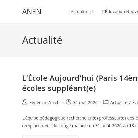
Skip
ANEN
to
Actualités !
L’Éducation Nouv
content
Actualité
L’École Aujourd’hui (Paris 14è
écoles suppléant(e)
Auteur/autrice
Publication
Post
Federica Zucchi
31 mai 2026
Actualité
/
Éc
de
publiée :
category:
la
L’équipe pédagogique recherche un(e) professeur(e) des é
publication :
remplacement de congé maladie du 31 août 2026 au 18 