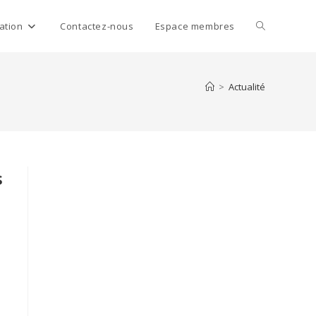
Toggle
ation
Contactez-nous
Espace membres
website
>
Actualité
search
s