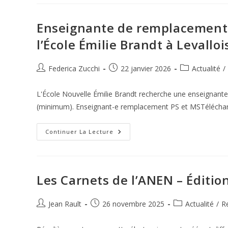
Recherche
Un(e)
Enseignant(e)
D’anglais
Enseignante de remplacement 
En
CDD
l’École Émilie Brandt à Levalloi
Temps
Partiel
Auteur/autrice
Publication
Post
Federica Zucchi
22 janvier 2026
Actualité
/
de
publiée :
category:
la
L'École Nouvelle Émilie Brandt recherche une enseignante
publication :
(minimum). Enseignant-e remplacement PS et MSTélécha
Enseignante
Continuer La Lecture
De
Remplacement
–
Classe
Double
Niveau
Les Carnets de l’ANEN – Éditi
PS/MS
À
L’École
Émilie
Auteur/autrice
Publication
Post
Jean Rault
26 novembre 2025
Actualité
/
R
Brandt
de
publiée :
category:
À
Levallois-
la