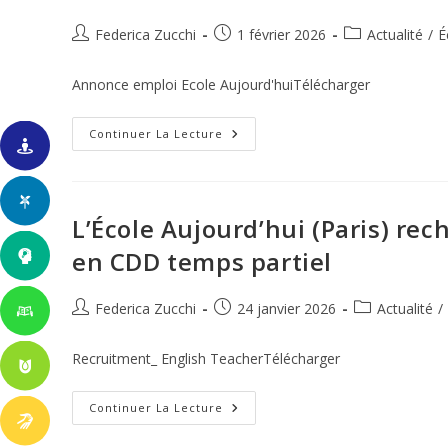
La
Rentrée
Auteur/autrice
Publication
Post
Federica Zucchi
1 février 2026
Actualité
/
É
2026
de
publiée :
category:
la
Annonce emploi Ecole Aujourd'huiTélécharger
publication :
L’École
Continuer La Lecture
Aujourd’hui
À
Paris
14ème
Recherche
Un(e)
L’École Aujourd’hui (Paris) rec
Professeur(e)
Des
en CDD temps partiel
Écoles
Auteur/autrice
Publication
Post
Federica Zucchi
24 janvier 2026
Actualité
/
de
publiée :
category:
la
Recruitment_ English TeacherTélécharger
publication :
L’École
Continuer La Lecture
Aujourd’hui
(Paris)