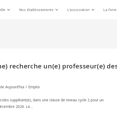
elle
Nos établissements
L’association
La form
me) recherche un(e) professeur(e) de
ole Aujourd'hui
/
Emploi
coles suppléant(e), dans une classe de niveau cycle 2 pour un
décembre 2026. Le…