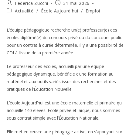
Auteur/autrice
Publication
Federica Zucchi
31 mai 2026
de
publiée :
Post
Actualité
/
École Aujourd'hui
/
Emploi
la
category:
publication :
L’équipe pédagogique recherche un(e) professeur(e) des
écoles diplômé(e) du concours privé ou du concours public
pour un contrat à durée déterminée. Il y a une possibilité de
CDI à l’issue de la première année.
Le professeur des écoles, accueilli par une équipe
pédagogique dynamique, bénéficie d’une formation au
matériel et aux outils variés issus des recherches et des
pratiques de l’Éducation Nouvelle.
L’école Aujourd’hui est une école maternelle et primaire qui
accueille 140 élèves. École privée et laïque, nous sommes
sous contrat simple avec l’Éducation Nationale.
Elle met en œuvre une pédagogie active, en s’appuyant sur