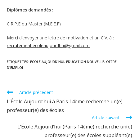
Diplômes demandés :
C.R.P.E ou Master (M.E.E.F)
Merci d’envoyer une lettre de motivation et un C.V. à :
recrutement.ecoleaujourdhui@gmail.com
ÉTIQUETTES
:
ÉCOLE AUJOURD'HUI
,
ÉDUCATION NOUVELLE
,
OFFRE
D'EMPLOI
Read
Article précédent
more
L’École Aujourd’hui à Paris 14ème recherche un(e)
articles
professeur(e) des écoles
Article suivant
L’École Aujourd’hui (Paris 14ème) recherche un(e)
professeur(e) des écoles suppléant(e)