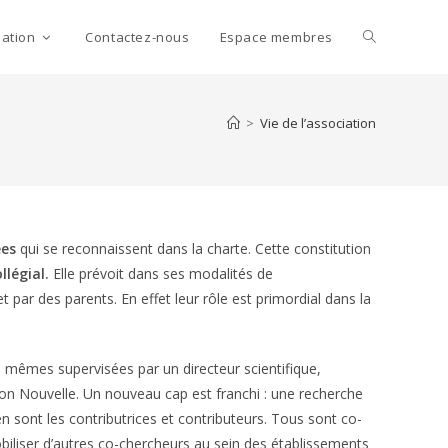
Toggle
mation
Contactez-nous
Espace membres
website
>
Vie de l’association
search
ées
qui se reconnaissent dans la charte. Cette constitution
légial.
Elle prévoit dans ses modalités de
ar des parents. En effet leur rôle est primordial dans la
s mêmes supervisées par un directeur scientifique,
ion Nouvelle. Un nouveau cap est franchi : une recherche
en sont les contributrices et contributeurs. Tous sont co-
iliser d’autres co-chercheurs au sein des établissements