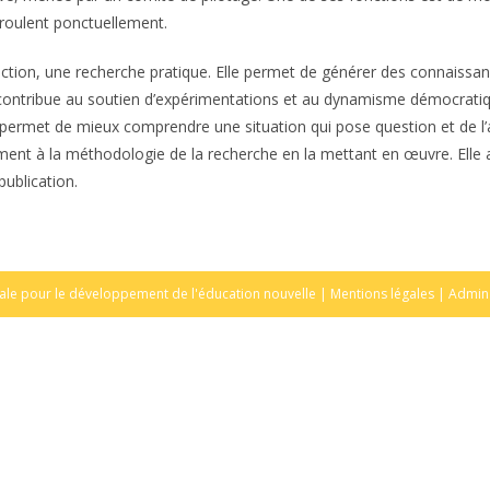
éroulent ponctuellement.
tion, une recherche pratique. Elle permet de générer des connaissanc
le contribue au soutien d’expérimentations et au dynamisme démocratiq
us permet de mieux comprendre une situation qui pose question et de l’
rment à la méthodologie de la recherche en la mettant en œuvre. Elle a
publication.
ale pour le développement de l'éducation nouvelle |
Mentions légales
|
Admin