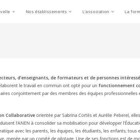
velle
Nos établissements
L’association
La for
recteurs, d’enseignants, de formateurs et de personnes intéress
ui élaborent le travail en commun ont opté pour un
fonctionnement col
ires conjointement par des membres des équipes professionnelles et p
on Collaborative
orientée par Sabrina Cortès et Aurélie Peberel, elle
uisent l’ANEN à consolider sa mobilisation pour développer l’Éducat
atique avec les parents, les équipes, les étudiants, les enfants; tous 
ve, menée par un comité de pilotage. Une de ses fonctions est de mob