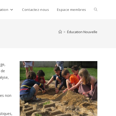
Toggle
ation
Contactez-nous
Espace membres
website
>
Éducation Nouvelle
search
rge,
 de
alyse,
mes non
stiques,