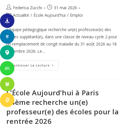
Auteur/autrice
Publication
Federica Zucchi
31 mai 2026
de
publiée :
Post
Actualité
/
École Aujourd'hui
/
Emploi
la
category:
publication :
L’équipe pédagogique recherche un(e) professeur(e) des
écoles suppléant(e), dans une classe de niveau cycle 2 pour
un remplacement de congé maladie du 31 août 2026 au 18
décembre 2026. Le…
L’École
Continuer La Lecture
Aujourd’hui
(Paris
14ème)
Recherche
Un(e)
Professeur(e)
L’École Aujourd’hui à Paris
Des
Écoles
14ème recherche un(e)
Suppléant(e)
professeur(e) des écoles pour la
rentrée 2026