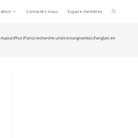
Toggle
mation
Contactez-nous
Espace membres
website
e Aujourd’hui (Paris) recherche un(e) enseignant(e) d’anglais en CDD temps 
search