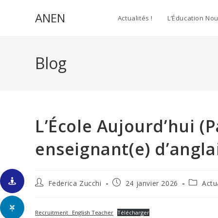
Skip
ANEN
to
Actualités !
L’Éducation Nou
content
Blog
L’École Aujourd’hui (P
enseignant(e) d’angla
Auteur/autrice
Publication
Post
Federica Zucchi
24 janvier 2026
Actu
de
publiée :
category
la
publication :
Recruitment_ English Teacher
Télécharger