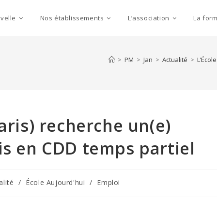
velle
Nos établissements
L’association
La for
>
PM
>
Jan
>
Actualité
>
L’Écol
aris) recherche un(e)
is en CDD temps partiel
alité
/
École Aujourd'hui
/
Emploi
: