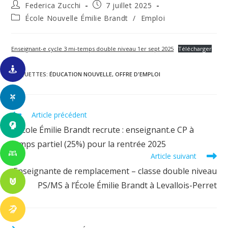
Auteur/autrice
Publication
Federica Zucchi
7 juillet 2025
de
publiée :
Post
École Nouvelle Émilie Brandt
/
Emploi
la
category:
publication :
Enseignant-e cycle 3 mi-temps double niveau 1er sept 2025
Télécharger
ÉTIQUETTES
:
ÉDUCATION NOUVELLE
,
OFFRE D'EMPLOI
Read
Article précédent
more
L’École Émilie Brandt recrute : enseignant.e CP à
articles
temps partiel (25%) pour la rentrée 2025
Article suivant
Enseignante de remplacement – classe double niveau
PS/MS à l’École Émilie Brandt à Levallois-Perret