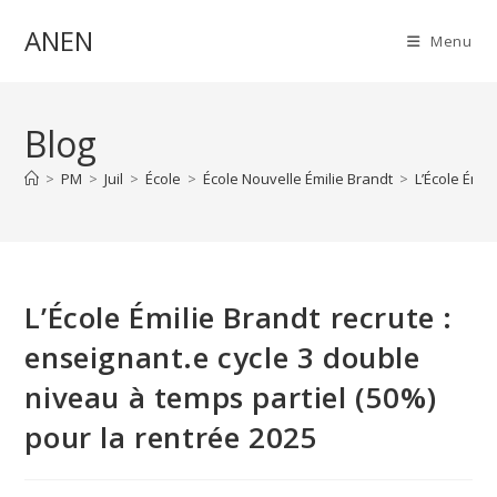
Skip
ANEN
to
Menu
content
Blog
>
PM
>
Juil
>
École
>
École Nouvelle Émilie Brandt
>
L’École Émil
L’École Émilie Brandt recrute :
enseignant.e cycle 3 double
niveau à temps partiel (50%)
pour la rentrée 2025