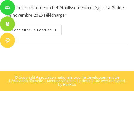
publication :
Annonce recrutement chef établissement collège - La Prairie -
18 novembre 2025Télécharger
Offre
Continuer La Lecture
D’emploi
–
Chef
D’établissement
Au
Collège
La
Prairie
De
Toulouse
© Copyright Association nationale pour le développement de
l'éducation nouvelle |
Mentions légales
|
Admin
| Site web designed
by
BuzBox