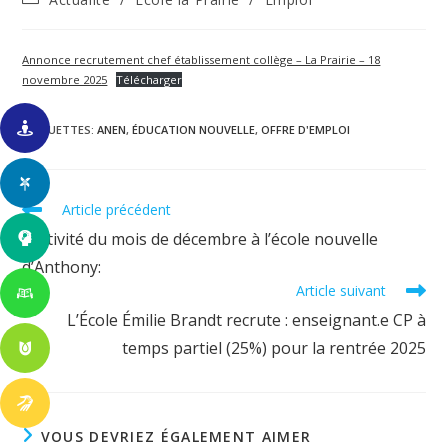
la
category:
publication :
Annonce recrutement chef établissement collège – La Prairie – 18
novembre 2025
Télécharger
ÉTIQUETTES
:
ANEN
,
ÉDUCATION NOUVELLE
,
OFFRE D'EMPLOI
Read
Article précédent
more
Festivité du mois de décembre à l’école nouvelle
articles
d’Anthony:
Article suivant
L’École Émilie Brandt recrute : enseignant.e CP à
temps partiel (25%) pour la rentrée 2025
VOUS DEVRIEZ ÉGALEMENT AIMER