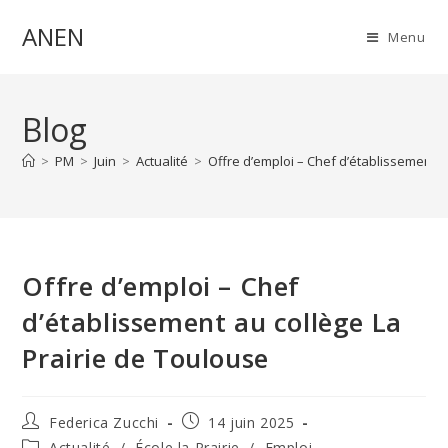
Skip
ANEN
to
Menu
content
Blog
>
PM
>
Juin
>
Actualité
>
Offre d’emploi – Chef d’établissement a
Offre d’emploi – Chef
d’établissement au collège La
Prairie de Toulouse
Auteur/autrice
Publication
Federica Zucchi
14 juin 2025
de
publiée :
Post
Actualité
/
École la Prairie
/
Emploi