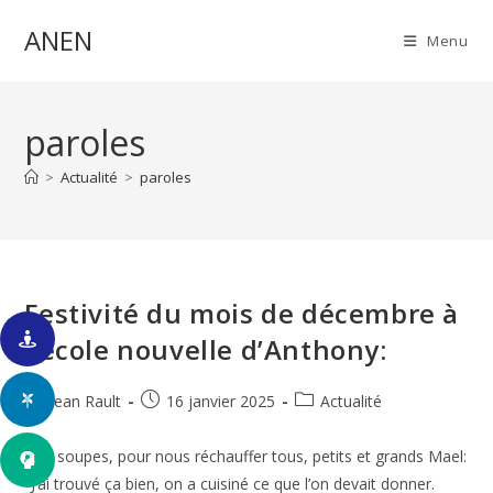
Skip
ANEN
to
Menu
content
paroles
>
Actualité
>
paroles
Festivité du mois de décembre à
l’école nouvelle d’Anthony:
Auteur/autrice
Publication
Post
Jean Rault
16 janvier 2025
Actualité
de
publiée :
category:
la
Des soupes, pour nous réchauffer tous, petits et grands Mael:
publication :
"J’ai trouvé ça bien, on a cuisiné ce que l’on devait donner.