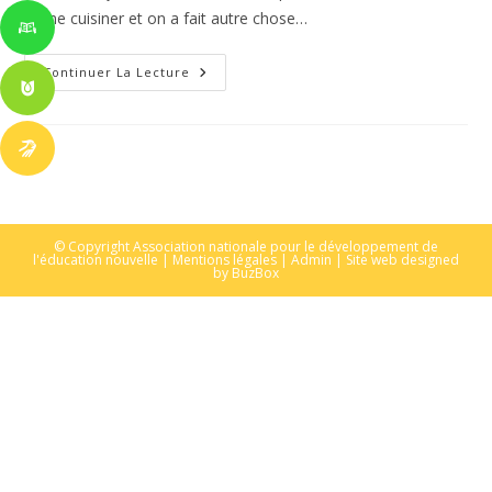
J’aime cuisiner et on a fait autre chose…
Festivité
Continuer La Lecture
Du
Mois
De
Décembre
À
L’école
Nouvelle
D’Anthony:
© Copyright Association nationale pour le développement de
l'éducation nouvelle |
Mentions légales
|
Admin
| Site web designed
by
BuzBox