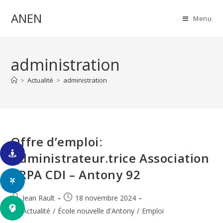
Skip
ANEN
to
Menu
content
administration
>
Actualité
>
administration
Offre d’emploi:
Administrateur.trice Association
CRPA CDI – Antony 92
Auteur/autrice
Publication
Jean Rault
18 novembre 2024
de
publiée :
Post
Actualité
/
École nouvelle d'Antony
/
Emploi
la
category: