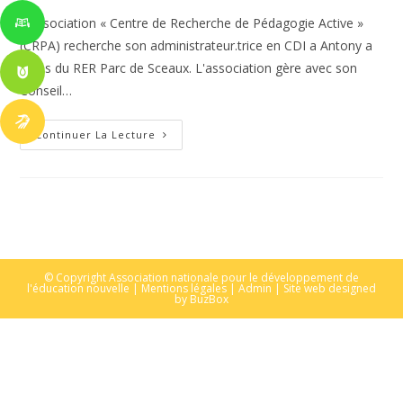
publication :
L’Association « Centre de Recherche de Pédagogie Active »
(CRPA) recherche son administrateur.trice en CDI a Antony a
2 pas du RER Parc de Sceaux. L'association gère avec son
Conseil…
Offre
Continuer La Lecture
D’emploi:
Administrateur.trice
Association
CRPA
CDI
–
Antony
92
© Copyright Association nationale pour le développement de
l'éducation nouvelle |
Mentions légales
|
Admin
| Site web designed
by
BuzBox