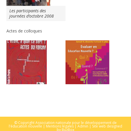
Les participants des
journées d’octobre 2008
Actes de colloques
© Copyright Association nationale pour le développement de
l'éducation nouvelle |
Mentions légales
|
Admin
| Site web designed
by
BuzBox