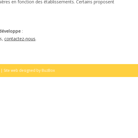
ières en fonction des établissements. Certains proposent
 développe
:
ns,
contactez-nous
.
| Site web designed by
BuzBox