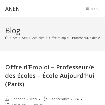
Skip
ANEN
to
Menu
content
Blog
>
AM
>
Sep
>
Actualité
>
Offre d’Emploi – Professeur/e des école
Offre d’Emploi – Professeur/e
des écoles – École Aujourd’hui
(Paris)
Auteur/autrice
Publication
Federica Zucchi
8 septembre 2024
de
publiée :
Post
Actualité
/
Emploi