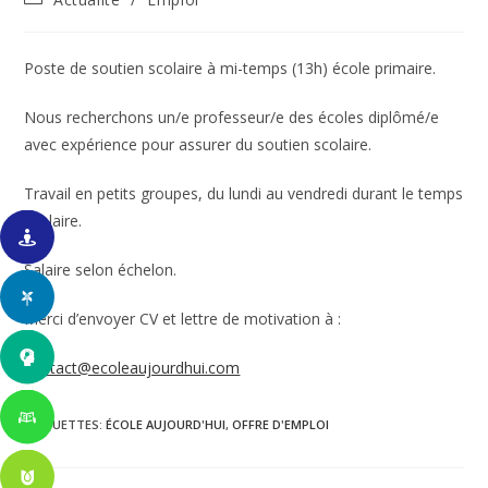
la
category:
publication :
Poste de soutien scolaire à mi-temps (13h) école primaire.
Nous recherchons un/e professeur/e des écoles diplômé/e
avec expérience pour assurer du soutien scolaire.
Travail en petits groupes, du lundi au vendredi durant le temps
scolaire.
Salaire selon échelon.
Merci d’envoyer CV et lettre de motivation à :
contact@ecoleaujourdhui.com
ÉTIQUETTES
:
ÉCOLE AUJOURD'HUI
,
OFFRE D'EMPLOI