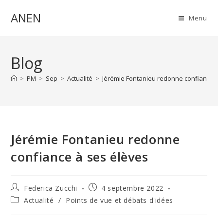
Skip
ANEN
to
Menu
content
Blog
>
PM
>
Sep
>
Actualité
>
Jérémie Fontanieu redonne confiance 
Jérémie Fontanieu redonne
confiance à ses élèves
Auteur/autrice
Publication
Federica Zucchi
4 septembre 2022
de
publiée :
Post
Actualité
/
Points de vue et débats d'idées
la
category:
publication :