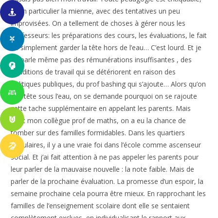
et en particulier la mienne, avec des tentatives un peu
improvisées. On a tellement de choses à gérer nous les
professeurs: les préparations des cours, les évaluations, le fait
de simplement garder la tête hors de l’eau… C’est lourd. Et je
ne parle même pas des rémunérations insuffisantes , des
conditions de travail qui se détériorent en raison des
politiques publiques, du prof bashing qui s’ajoute… Alors qu’on
a la tête sous l’eau, on se demande pourquoi on se rajoute
cette tache supplémentaire en appelant les parents. Mais
avec mon collègue prof de maths, on a eu la chance de
tomber sur des familles formidables. Dans les quartiers
populaires, il y a une vraie foi dans l’école comme ascenseur
social. Et j’ai fait attention à ne pas appeler les parents pour
leur parler de la mauvaise nouvelle : la note faible. Mais de
parler de la prochaine évaluation. La promesse d’un espoir, la
semaine prochaine cela pourra être mieux. En rapprochant les
familles de l’enseignement scolaire dont elle se sentaient
complètement exclues, en individualisant le rapport aux