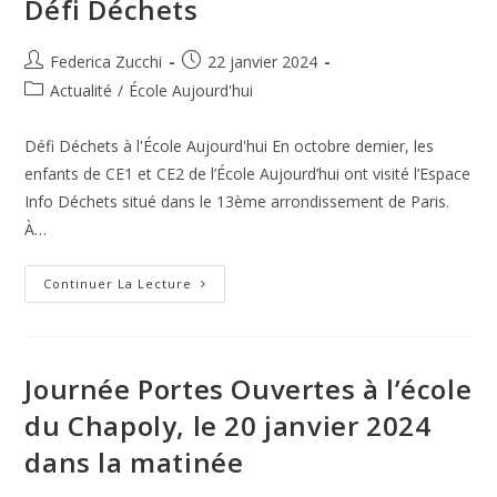
Défi Déchets
Langues
Auteur/autrice
Publication
Federica Zucchi
22 janvier 2024
de
publiée :
Post
Actualité
/
École Aujourd'hui
la
category:
publication :
Défi Déchets à l'École Aujourd'hui En octobre dernier, les
enfants de CE1 et CE2 de l’École Aujourd’hui ont visité l’Espace
Info Déchets situé dans le 13ème arrondissement de Paris.
À…
Défi
Continuer La Lecture
Déchets
Journée Portes Ouvertes à l’école
du Chapoly, le 20 janvier 2024
dans la matinée