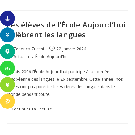
Animateur/animatrice
Petite
Enfance
Et
Périscolaire
École
Les élèves de l’École Aujourd’hui
Du
Chapoly
célèbrent les langues
–
Tassin-
La-
Demi-
Auteur/autrice
Publication
Federica Zucchi
22 janvier 2024
Lune
de
publiée :
Post
Actualité
/
École Aujourd'hui
la
category:
publication :
Depuis 2006 l’École Aujourd’hui participe à la Journée
européenne des langues le 26 septembre. Cette année, nos
élèves ont pu apprécier les variétés des langues dans le
monde pendant toute…
Les
Continuer La Lecture
Élèves
De
L’École
Aujourd’hui
Célèbrent
Les