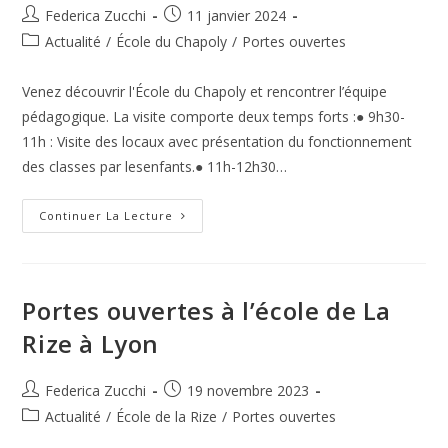
Auteur/autrice
Publication
Federica Zucchi
11 janvier 2024
de
publiée :
Post
Actualité
/
École du Chapoly
/
Portes ouvertes
la
category:
publication :
Venez découvrir l'École du Chapoly et rencontrer l’équipe
pédagogique. La visite comporte deux temps forts :● 9h30-
11h : Visite des locaux avec présentation du fonctionnement
des classes par lesenfants.● 11h-12h30…
Journée
Continuer La Lecture
Portes
Ouvertes
À
L’école
Du
Chapoly,
Portes ouvertes à l’école de La
Le
20
Rize à Lyon
Janvier
2024
Dans
La
Auteur/autrice
Publication
Federica Zucchi
19 novembre 2023
Matinée
de
publiée :
Post
Actualité
/
École de la Rize
/
Portes ouvertes
la
category: