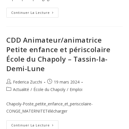
Offre
Continuer La Lecture
D’emploi
–
CDD
–
Ecole
Du
CDD Animateur/animatrice
Chapoly
–
Petite enfance et périscolaire
Lyon
École du Chapoly – Tassin-la-
Demi-Lune
Auteur/autrice
Publication
Federica Zucchi
19 mars 2024
de
publiée :
Post
Actualité
/
École du Chapoly
/
Emploi
la
category:
publication :
Chapoly-Poste_petite_enfance_et_periscolaire-
CONGE_MATERNITETélécharger
CDD
Continuer La Lecture