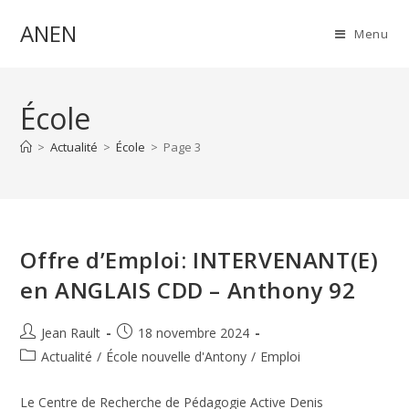
Skip
ANEN
to
Menu
content
École
>
Actualité
>
École
>
Page 3
Offre d’Emploi: INTERVENANT(E)
en ANGLAIS CDD – Anthony 92
Auteur/autrice
Publication
Jean Rault
18 novembre 2024
de
publiée :
Post
Actualité
/
École nouvelle d'Antony
/
Emploi
la
category:
publication :
Le Centre de Recherche de Pédagogie Active Denis