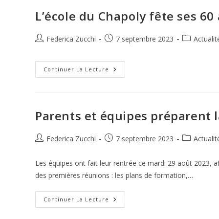
La
Rize
L’école du Chapoly fête ses 60
À
Lyon
Auteur/autrice
Publication
Post
Federica Zucchi
7 septembre 2023
Actualit
de
publiée :
category:
la
publication :
L’école
Continuer La Lecture
Du
Chapoly
Fête
Ses
60
Ans
Parents et équipes préparent 
Auteur/autrice
Publication
Post
Federica Zucchi
7 septembre 2023
Actualit
de
publiée :
category:
la
Les équipes ont fait leur rentrée ce mardi 29 août 2023, af
publication :
des premières réunions : les plans de formation,…
Parents
Continuer La Lecture
Et
Équipes