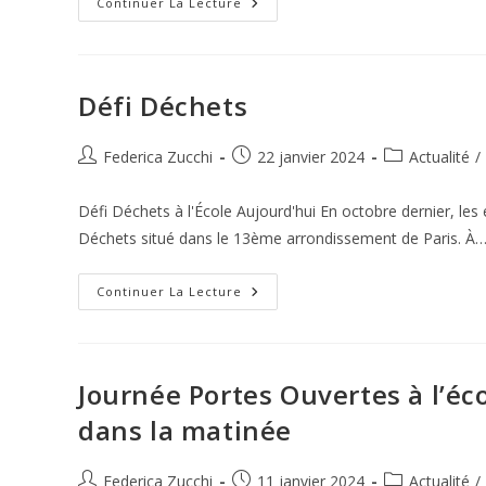
Les
Continuer La Lecture
Élèves
De
L’École
Aujourd’hui
Célèbrent
Les
Défi Déchets
Langues
Auteur/autrice
Publication
Post
Federica Zucchi
22 janvier 2024
Actualité
/
de
publiée :
category:
la
Défi Déchets à l'École Aujourd'hui En octobre dernier, les 
publication :
Déchets situé dans le 13ème arrondissement de Paris. À
Défi
Continuer La Lecture
Déchets
Journée Portes Ouvertes à l’éco
dans la matinée
Auteur/autrice
Publication
Post
Federica Zucchi
11 janvier 2024
Actualité
/