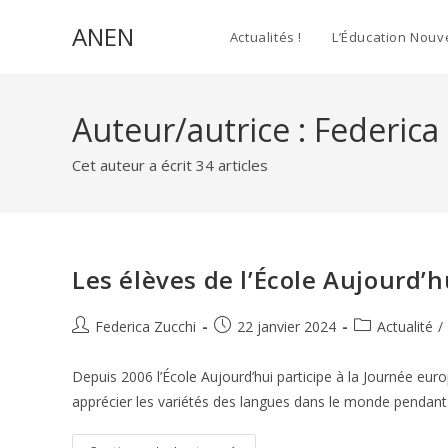
Skip
ANEN
to
Actualités !
L’Éducation Nouv
content
Auteur/autrice :
Federica
Cet auteur a écrit 34 articles
Les élèves de l’École Aujourd’h
Auteur/autrice
Publication
Post
Federica Zucchi
22 janvier 2024
Actualité
/
de
publiée :
category:
la
Depuis 2006 l’École Aujourd’hui participe à la Journée eu
publication :
apprécier les variétés des langues dans le monde pendan