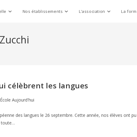
elle
Nos établissements
L’association
La form
 Zucchi
ui célèbrent les langues
École Aujourd'hui
ropéenne des langues le 26 septembre. Cette année, nos élèves ont pu
t toute…