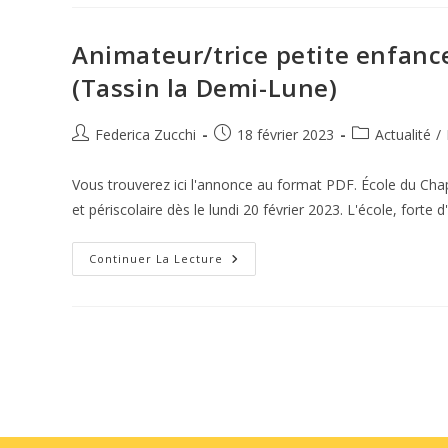
Préparent
La
Rentrée
2023
Animateur/trice petite enfance
(Tassin la Demi-Lune)
Auteur/autrice
Publication
Post
Federica Zucchi
18 février 2023
Actualité
/
de
publiée :
category:
la
Vous trouverez ici l'annonce au format PDF. École du Cha
publication :
et périscolaire dès le lundi 20 février 2023. L'école, forte
Animateur/trice
Continuer La Lecture
Petite
Enfance
Et
Périscolaire
–
École
Du
Chapoly
(Tassin
La
Demi-
Lune)