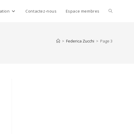
Toggle
ation
Contactez-nous
Espace membres
website
>
Federica Zucchi
>
Page 3
search