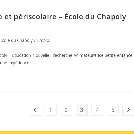
 et périscolaire – École du Chapoly
École du Chapoly
/
Emploi
poly – Éducation Nouvelle - recherche Animateur/trice petite enfance
 d'une expérience…
1
2
3
4
5
Go to the previous page
All