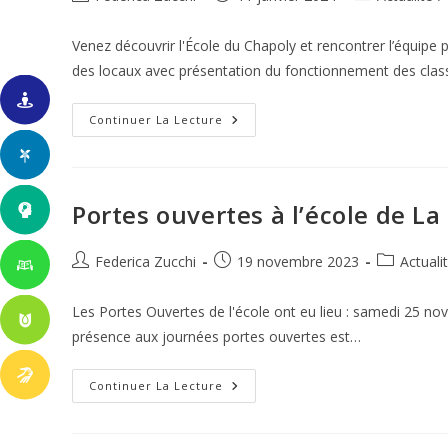
de
publiée :
category:
la
Venez découvrir l'École du Chapoly et rencontrer l’équipe 
publication :
des locaux avec présentation du fonctionnement des clas
Journée
Continuer La Lecture
Portes
Ouvertes
À
L’école
Du
Chapoly,
Portes ouvertes à l’école de La
Le
20
Janvier
2024
Auteur/autrice
Publication
Post
Federica Zucchi
19 novembre 2023
Actuali
Dans
de
publiée :
category:
La
Matinée
la
Les Portes Ouvertes de l'école ont eu lieu : samedi 25 n
publication :
présence aux journées portes ouvertes est…
Portes
Continuer La Lecture
Ouvertes
À
L’école
De